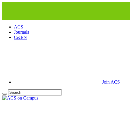
ACS
Journals
C&EN
Join ACS