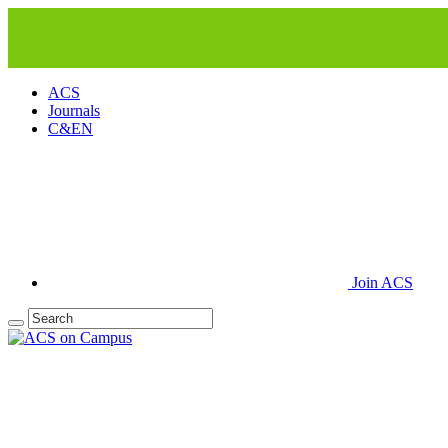
ACS
Journals
C&EN
Join ACS